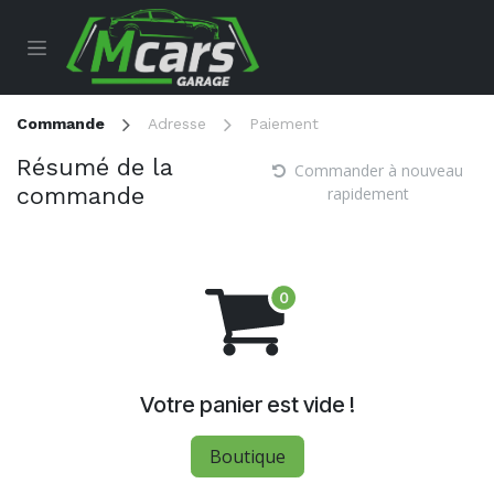
Se rendre au contenu
Commande
Adresse
Paiement
Résumé de la
Commander à nouveau
commande
rapidement
Votre panier est vide !
Boutique